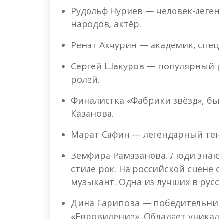
Рудольф Нуриев — человек-леге
народов, актёр.
Ренат Акчурин — академик, спец
Сергей Шакуров — популярный р
ролей.
Финалистка «Фабрики звёзд», б
Казанова.
Марат Сафин — легендарный те
Земфира Рамазанова. Люди знаю
стиле рок. На российской сцене о
музыкант. Одна из лучших в русс
Дина Гарипова — победительниц
«Евровидение». Обладает уника