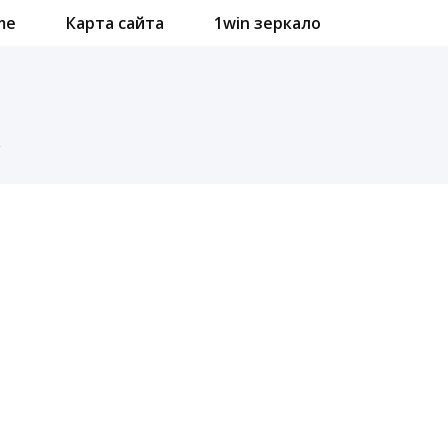
me
Карта сайта
1win зеркало
к